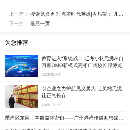
上一篇：
搜索见义勇为 点赞时代英雄|孟凡荣：“儿子救人不后悔，他是我们的骄傲，他的精神将永远传承”
下一篇：
最后一页
为您推荐
教育进入“系统战”！赶考小状元携AI自
习室OMO新模式亮相广州校长邦博览
会
2026-01-04
以企业之力护航见义勇为 让英雄无忧
让正气长存
2025-12-25
乘湾区东风，掌自媒体密钥——广州港湾传媒助您破局增长